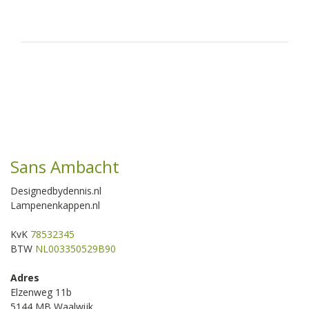
Sans Ambacht
Designedbydennis.nl
Lampenenkappen.nl
KvK
78532345
BTW
NL003350529B90
Adres
Elzenweg 11b
5144 MB Waalwijk