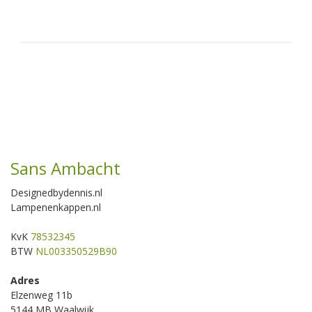
Sans Ambacht
Designedbydennis.nl
Lampenenkappen.nl
KvK
78532345
BTW
NL003350529B90
Adres
Elzenweg 11b
5144 MB Waalwijk