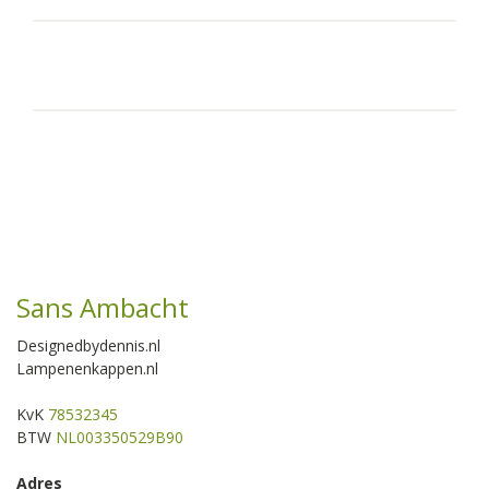
Sans Ambacht
Designedbydennis.nl
Lampenenkappen.nl
KvK
78532345
BTW
NL003350529B90
Adres