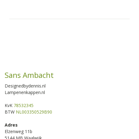
Sans Ambacht
Designedbydennis.nl
Lampenenkappen.nl
KvK
78532345
BTW
NL003350529B90
Adres
Elzenweg 11b
5144 MB Waalwijk