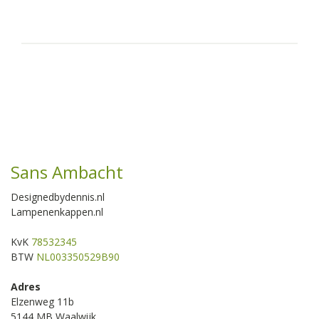
Sans Ambacht
Designedbydennis.nl
Lampenenkappen.nl
KvK
78532345
BTW
NL003350529B90
Adres
Elzenweg 11b
5144 MB Waalwijk