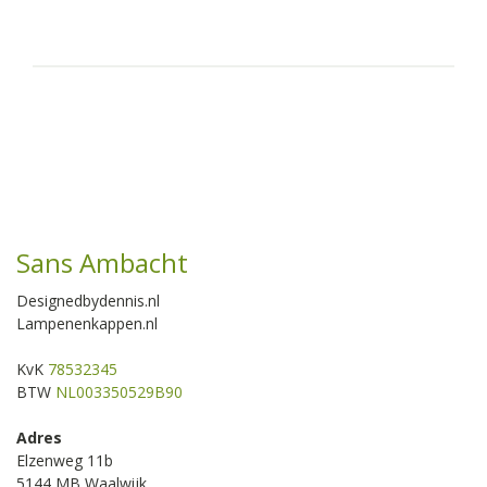
Sans Ambacht
Designedbydennis.nl
Lampenenkappen.nl
KvK
78532345
BTW
NL003350529B90
Adres
Elzenweg 11b
5144 MB Waalwijk