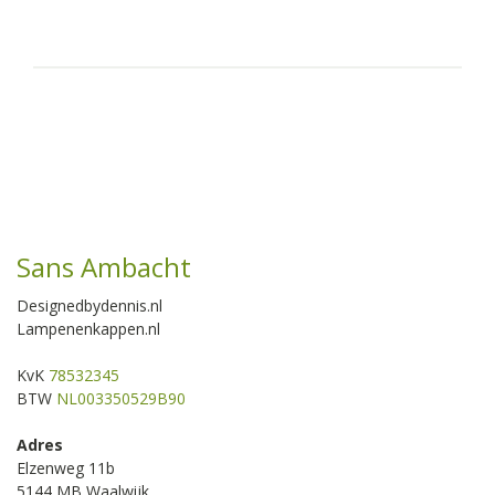
Sans Ambacht
Designedbydennis.nl
Lampenenkappen.nl
KvK
78532345
BTW
NL003350529B90
Adres
Elzenweg 11b
5144 MB Waalwijk