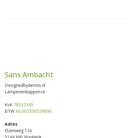
Sans Ambacht
Designedbydennis.nl
Lampenenkappen.nl
KvK
78532345
BTW
NL003350529B90
Adres
Elzenweg 11b
5144 MB Waalwijk