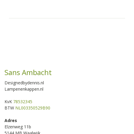
Sans Ambacht
Designedbydennis.nl
Lampenenkappen.nl
KvK
78532345
BTW
NL003350529B90
Adres
Elzenweg 11b
5144 MB Waalwijk