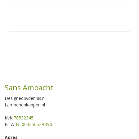
Sans Ambacht
Designedbydennis.nl
Lampenenkappen.nl
KvK
78532345
BTW
NL003350529B90
Adres