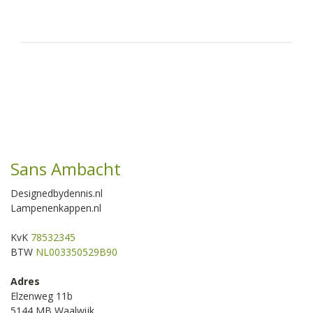
Sans Ambacht
Designedbydennis.nl
Lampenenkappen.nl
KvK
78532345
BTW
NL003350529B90
Adres
Elzenweg 11b
5144 MB Waalwijk