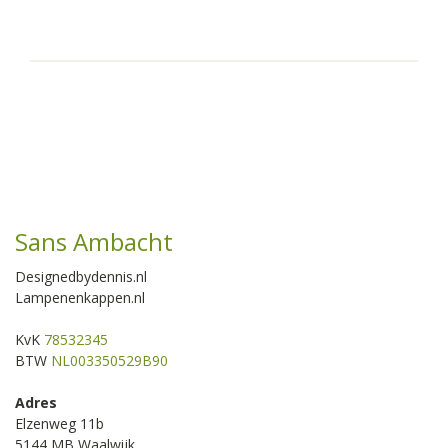
Sans Ambacht
Designedbydennis.nl
Lampenenkappen.nl
KvK
78532345
BTW
NL003350529B90
Adres
Elzenweg 11b
5144 MB Waalwijk