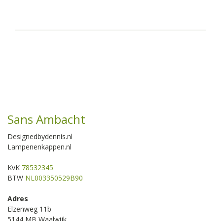
Sans Ambacht
Designedbydennis.nl
Lampenenkappen.nl
KvK
78532345
BTW
NL003350529B90
Adres
Elzenweg 11b
5144 MB Waalwijk