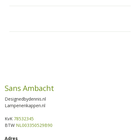
Sans Ambacht
Designedbydennis.nl
Lampenenkappen.nl
KvK
78532345
BTW
NL003350529B90
Adres