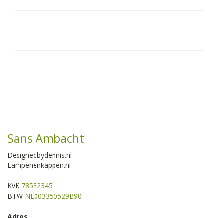
Sans Ambacht
Designedbydennis.nl
Lampenenkappen.nl
KvK
78532345
BTW
NL003350529B90
Adres