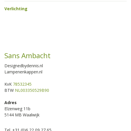
Verlichting
Sans Ambacht
Designedbydennis.nl
Lampenenkappen.nl
KvK
78532345
BTW
NL003350529B90
Adres
Elzenweg 11b
5144 MB Waalwijk
Tel. +31 (0)6 22 09 27 65