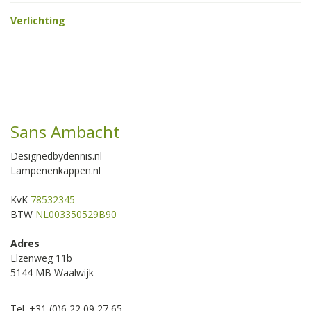
Verlichting
Sans Ambacht
Designedbydennis.nl
Lampenenkappen.nl
KvK
78532345
BTW
NL003350529B90
Adres
Elzenweg 11b
5144 MB Waalwijk
Tel. +31 (0)6 22 09 27 65