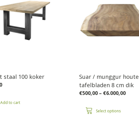
t staal 100 koker
Suar / munggur hout
0
tafelbladen 8 cm dik
Price
€
500,00
–
€
6.000,00
range
Add to cart
€500,
thro
Select options
€6.00