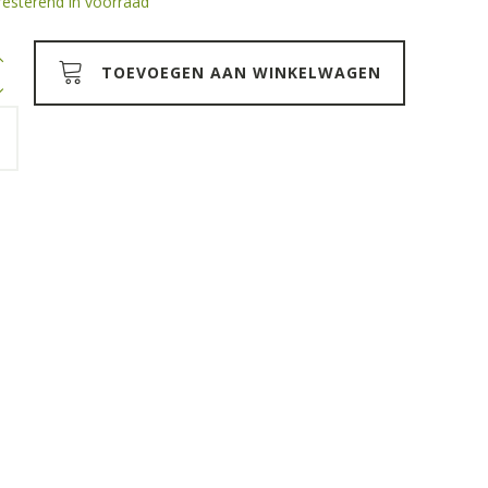
 resterend in voorraad
uk
TOEVOEGEN AAN WINKELWAGEN