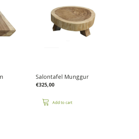
en
Salontafel Munggur
€
325,00
:
Add to cart
00
ugh
0,00