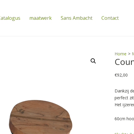
atalogus
maatwerk
Sans Ambacht
Contact
Home
>
Coun
€
92,00
Dankzij d
perfect zi
​Het ijzer
​60cm ho