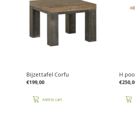
Bijzettafel Corfu
H poo
€
199,00
€
250,0
Add to cart