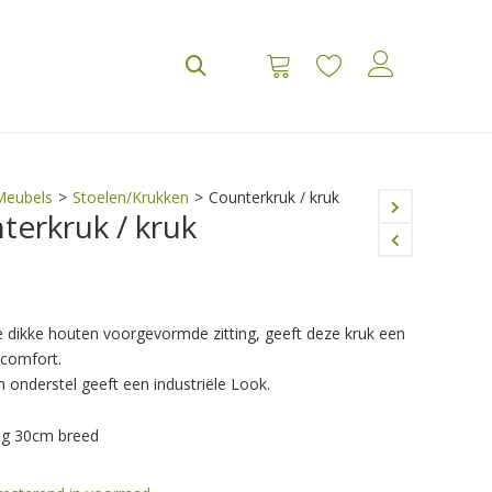
Meubels
>
Stoelen/Krukken
>
Counterkruk / kruk
terkruk / kruk
e dikke houten voorgevormde zitting, geeft deze kruk een
tcomfort.
en onderstel geeft een industriële Look.
og 30cm breed