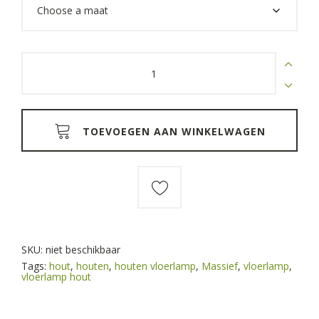
through
€165,00
Massief
houten
vloerlamp
kleur
donker
beits
quantity
TOEVOEGEN AAN WINKELWAGEN
SKU:
niet beschikbaar
Tags:
hout
,
houten
,
houten vloerlamp
,
Massief
,
vloerlamp
,
vloerlamp hout