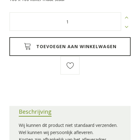
Trapezium
poot
staal
100
koker
quantity
TOEVOEGEN AAN WINKELWAGEN
Beschrijving
Wij kunnen dit product niet standaard verzenden.
Wel kunnen wij persoonlijk afleveren.
Kosten zijn afhankelijk van het afleveradres.