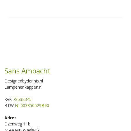
Sans Ambacht
Designedbydennis.nl
Lampenenkappen.nl
KvK
78532345
BTW
NL003350529B90
Adres
Elzenweg 11b
5144 MB Waalwijk