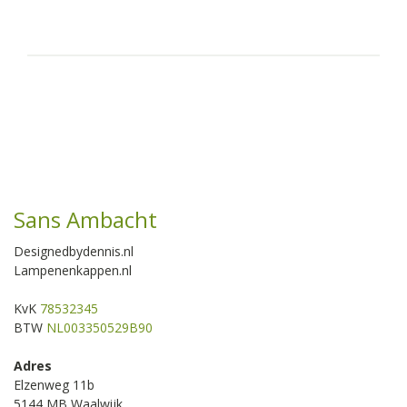
Sans Ambacht
Designedbydennis.nl
Lampenenkappen.nl
KvK
78532345
BTW
NL003350529B90
Adres
Elzenweg 11b
5144 MB Waalwijk