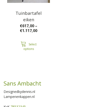
Tuinbartafel
eiken
€
617,00
–
Price
€
1.117,00
range:
€617,00
through
Select
options
€1.117,00
Sans Ambacht
Designedbydennis.nl
Lampenenkappen.nl
KvK
78532345