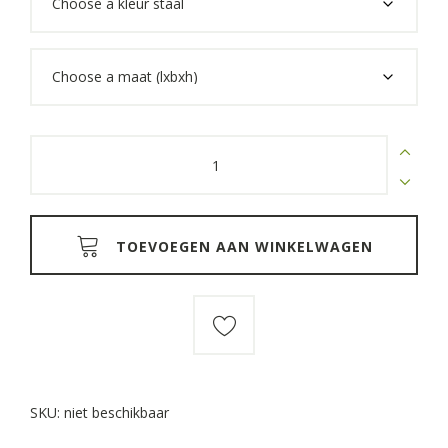
through
€1.192,00
Hoekbank
basic
comfort
eiken
quantity
TOEVOEGEN AAN WINKELWAGEN
SKU:
niet beschikbaar