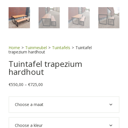
Home
>
Tuinmeubel
>
Tuintafels
>
Tuintafel
trapezium hardhout
Tuintafel trapezium
hardhout
Price
€
550,00
–
€
725,00
range:
€550,00
through
€725,00