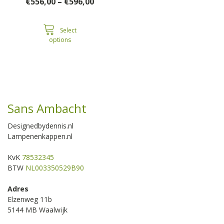
Price
€
556,00
–
€
596,00
range:
€556,00
through
Select
options
€596,00
Sans Ambacht
Designedbydennis.nl
Lampenenkappen.nl
KvK
78532345
BTW
NL003350529B90
Adres
Elzenweg 11b
5144 MB Waalwijk