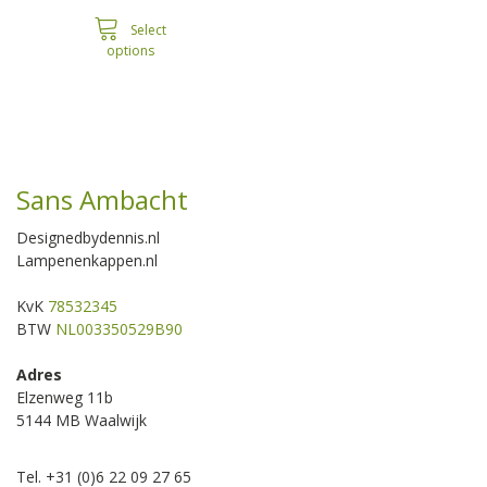
€556,00
through
Select
options
€596,00
Sans Ambacht
Designedbydennis.nl
Lampenenkappen.nl
KvK
78532345
BTW
NL003350529B90
Adres
Elzenweg 11b
5144 MB Waalwijk
Tel. +31 (0)6 22 09 27 65