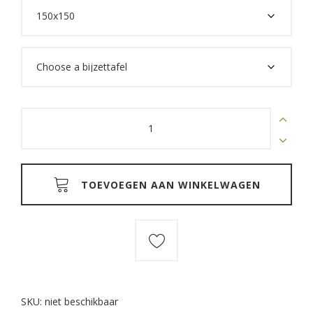
through
€2.650,00
Lounge
hoekbank
massief
eiken
quantity
TOEVOEGEN AAN WINKELWAGEN
SKU:
niet beschikbaar