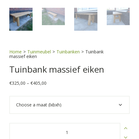
Home
>
Tuinmeubel
>
Tuinbanken
>
Tuinbank
massief eiken
Tuinbank massief eiken
Price
€
325,00
–
€
405,00
range:
€325,00
through
€405,00
Tuinbank
massief
eiken
quantity