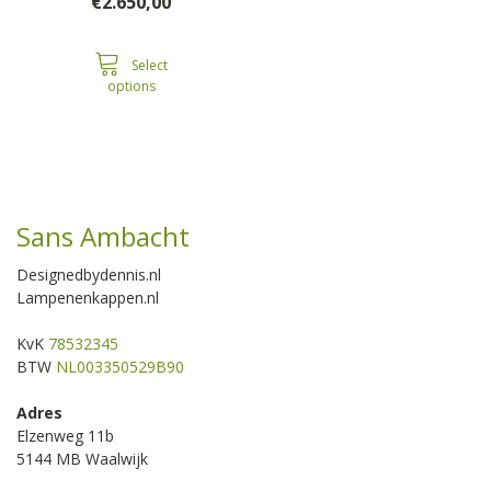
Price
€
2.650,00
range:
€1.950,00
through
Select
options
€2.650,00
Sans Ambacht
Designedbydennis.nl
Lampenenkappen.nl
KvK
78532345
BTW
NL003350529B90
Adres
Elzenweg 11b
5144 MB Waalwijk