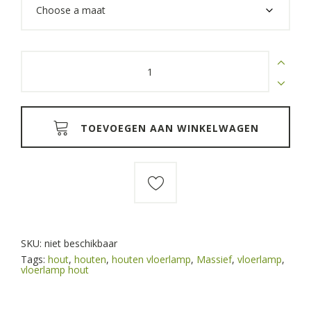
through
€165,00
Massief
houten
vloerlamp
kleur
white
wash
quantity
TOEVOEGEN AAN WINKELWAGEN
SKU:
niet beschikbaar
Tags:
hout
,
houten
,
houten vloerlamp
,
Massief
,
vloerlamp
,
vloerlamp hout