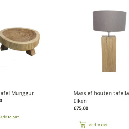
tafel Munggur
Massief houten tafell
0
Eiken
€
75,00
Add to cart
Add to cart