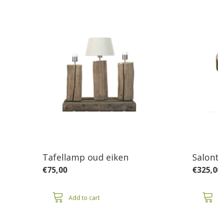
Tafellamp oud eiken
Salon
€
75,00
€
325,0
Add to cart