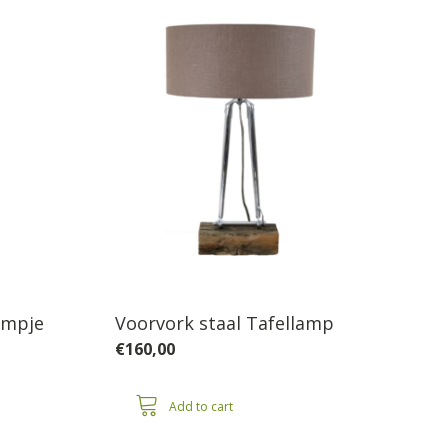
ampje
Voorvork staal Tafellamp
€
160,00
Add to cart