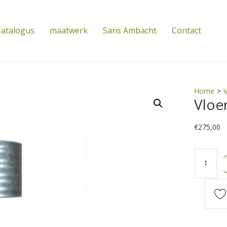
atalogus
maatwerk
Sans Ambacht
Contact
Home
>
V
Vloe
€
275,00
Vloerlamp
oud
eiken
quantity