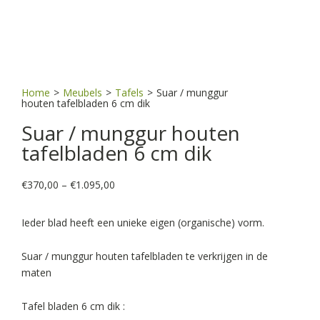
Home
>
Meubels
>
Tafels
>
Suar / munggur
houten tafelbladen 6 cm dik
Suar / munggur houten
tafelbladen 6 cm dik
Price
€
370,00
–
€
1.095,00
range:
€370,00
Ieder blad heeft een unieke eigen (organische) vorm.
through
€1.095,00
Suar / munggur houten tafelbladen te verkrijgen in de
maten
Tafel bladen 6 cm dik :