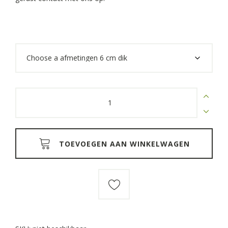
Suar
/
munggur
houten
tafelbladen
6
cm
TOEVOEGEN AAN WINKELWAGEN
dik
quantity